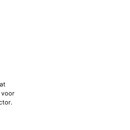
at
 voor
ctor
.