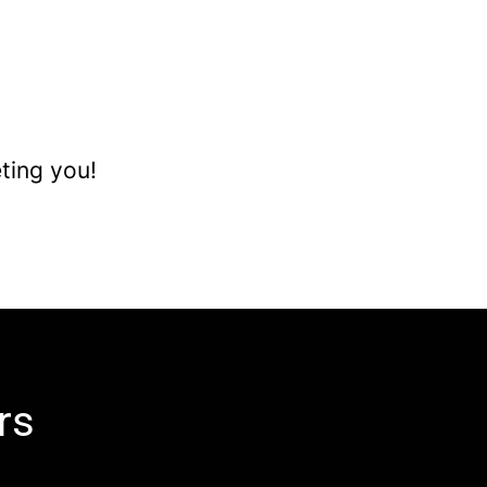
ting you!
rs