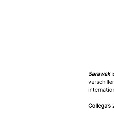
Sarawak
verschill
internati
Collega’s