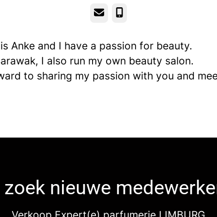
E-mailadres
Telefoonnummer
s Anke and I have a passion for beauty.
arawak, I also run my own beauty salon.
rward to sharing my passion with you and mee
k zoek nieuwe medewerke
Verkoop Expert(e) parfumerie LIMBURG