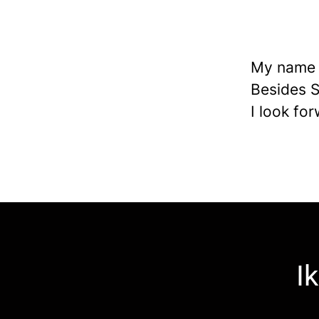
My name i
Besides S
I look fo
I