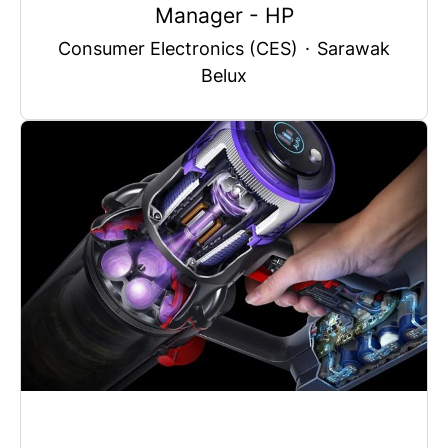
Manager - HP
Consumer Electronics (CES)
·
Sarawak
Belux