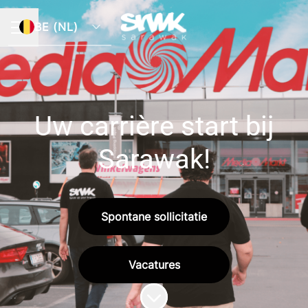
BE (NL)
CARRIÈREMENU
Uw carrière start bij
Sarawak!
Spontane sollicitatie
Vacatures
Naar content scrollen