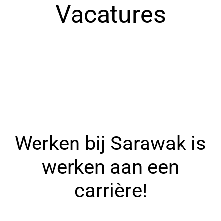
Vacatures
Dagcontract / Contrat
Studentencontract / Contrat
Full Time Job / Temps Plein
Parttime Job / Temps Partiel
Journalier
Etudiant
Internship / Stage
All Jobs
Werken bij Sarawak is
werken aan een
carrière!