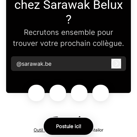
chez Sarawak Belux
?
Recrutons ensemble pour
trouver votre prochain collègue.
@sarawak.be
Connex
Postule ici!
Outil de recrutement
de Teamtailor